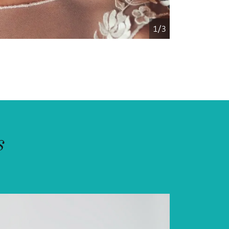
1/3
s