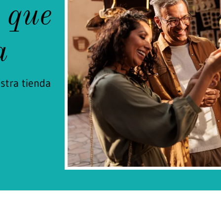
 que
a
stra tienda