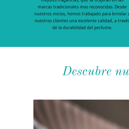
marcas tradicionales mas reconocidas. Desde
nuestros inicios, hemos trabajado para brindar 
nuestros clientes una excelente calidad, a travé
de la durabilidad del perfume.
Descubre nu